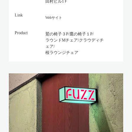
田村ビル1Ｆ
Link
Webサイト
Product
鷲の椅子３P/鷹の椅子１P/
ラウンドMチェア/クラウディチ
ェア/
桜ラウンジチェア